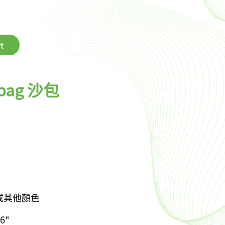
t
 bag 沙包
 或其他顏色
6"