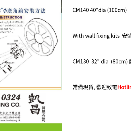
CM140 40"dia (100cm)
With wall fixing kit
CM130 32" dia (80c
常備現貨, 歡迎致電
Hotli