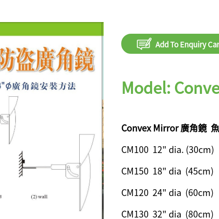
Add To Enquiry Car
Model: Conv
Convex Mirror 廣角
CM100 12" dia. (30cm)
CM150 18" dia (45cm)
CM120 24" dia (60cm)
CM130 32" dia (80cm)