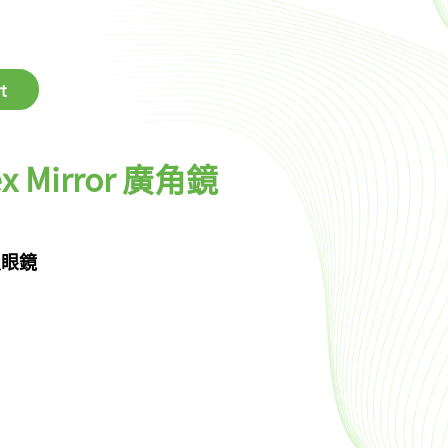
t
ex Mirror 廣角鏡
鏡 魚眼鏡