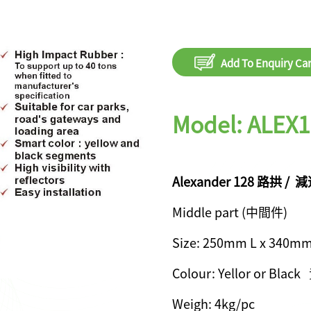
Add To Enquiry Car
Model: ALEX
Alexander 128 路拱 / 減
Middle part (中間件)
Size: 250mm L x 340m
Colour: Yellor or Bla
Weigh: 4kg/pc