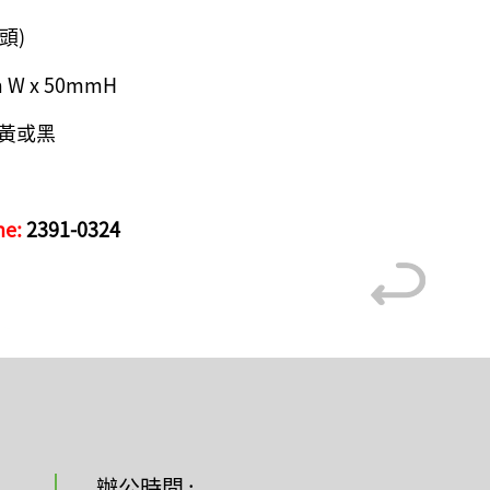
端頭)
m W x 50mmH
ck 黃或黑
ne:
2391-0324
辦公時間 :