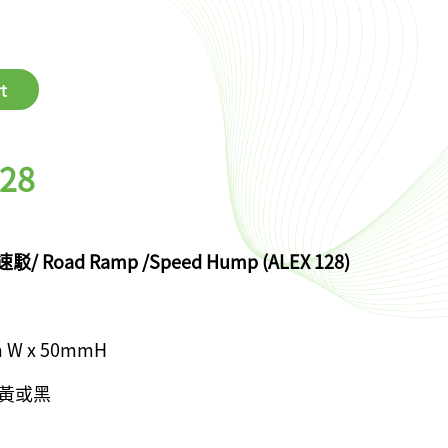
t
128
速駁/ Road Ramp /Speed Hump (ALEX 128)
m W x 50mmH
ck 黃或黑