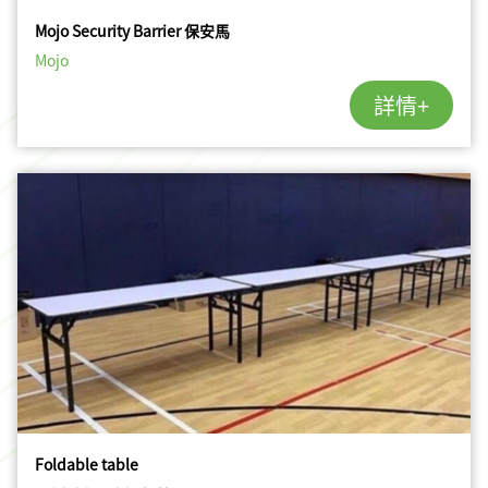
Mojo Security Barrier 保安馬
Mojo
詳情+
Foldable table