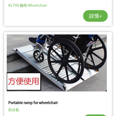
KL798 輪椅 Wheelchair
詳情+
Portable ramp for wheelchair
斜台板